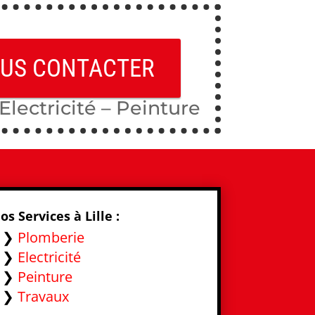
US CONTACTER
Electricité – Peinture
os Services à Lille :
❯❯
Plomberie
❯❯
Electricité
❯❯
Peinture
❯❯
Travaux