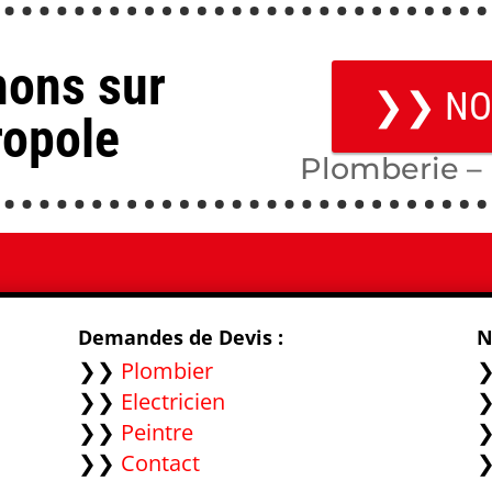
nons sur
❯❯ NO
ropole
Plomberie – 
Demandes de Devis :
N
❯❯
Plombier
❯❯
Electricien
❯❯
Peintre
❯❯
Contact