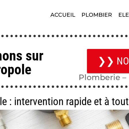
ACCUEIL
PLOMBIER
ELE
nons sur
❯❯ NO
ropole
Plomberie – 
e : intervention rapide et à to